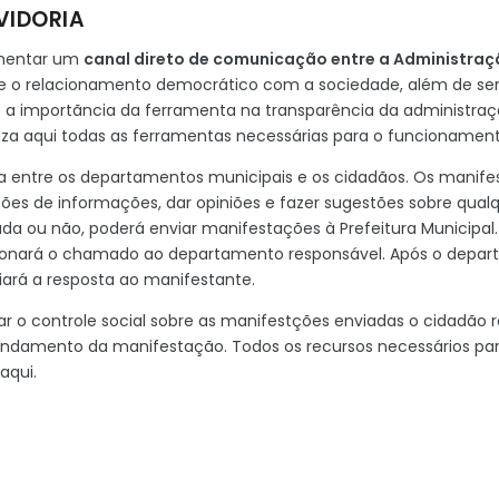
VIDORIA
fomentar um
canal direto de comunicação entre a Administraç
lize o relacionamento democrático com a sociedade, além de se
o a importãncia da ferramenta na transparência da administr
iza aqui todas as ferramentas necessárias para o funcionament
entre os departamentos municipais e os cidadãos. Os manifes
ções de informações, dar opiniões e fazer sugestões sobre qual
cada ou não, poderá enviar manifestações à Prefeitura Municipal.
cionará o chamado ao departamento responsável. Após o depar
rá a resposta ao manifestante.
ar o controle social sobre as manifestções enviadas o cidadão
o andamento da manifestação. Todos os recursos necessários p
aqui.