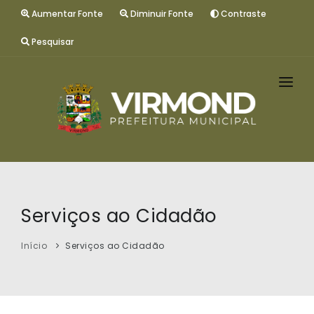
Aumentar Fonte
Diminuir Fonte
Contraste
Pesquisar
INÍCIO
GESTÃO
MUNICÍPIO
SERVIÇOS
Serviços ao Cidadão
CONTATO
Início
Serviços ao Cidadão