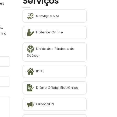
Serviços
ões
Serviços SIM
s,
Holerite Online
om a
Unidades Básicas de
Saúde
IPTU
Diário Oficial Eletrônico
Ouvidoria