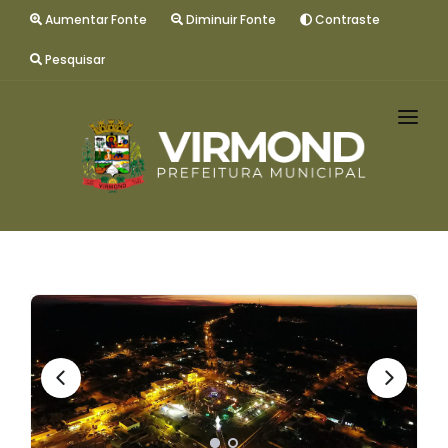
Aumentar Fonte
Diminuir Fonte
Contraste
Pesquisar
INÍCIO
GESTÃO
MUNICÍPIO
SERVIÇOS
CONTATO